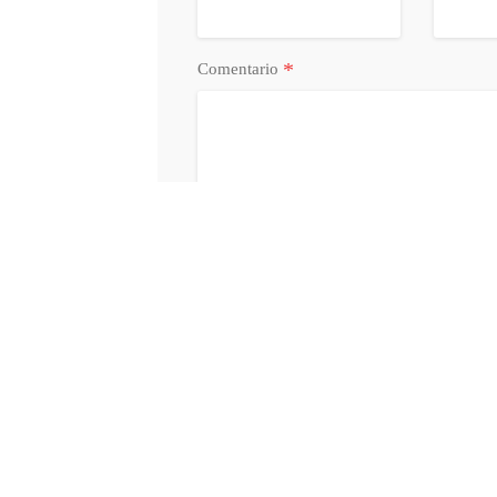
*
Comentario
Acepto la
Política de Privacidad
y
Condi