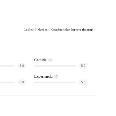
Leaflet
| ©
Mapbox
©
OpenStreetMap
Improve this map
Comida
5.0
5.0
Experiencia
5.0
5.0