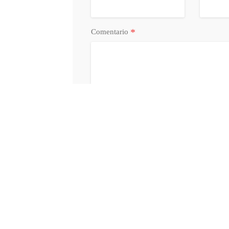
*
Comentario
Acepto la
Política de Privacidad
y
Condi