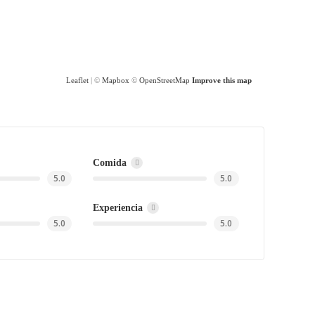
Leaflet
| ©
Mapbox
©
OpenStreetMap
Improve this map
Comida
5.0
5.0
Experiencia
5.0
5.0