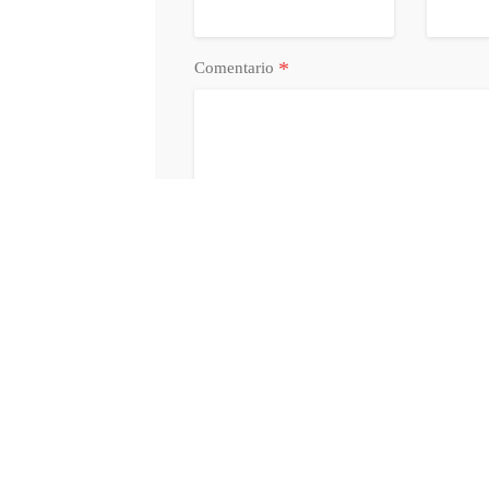
*
Comentario
Acepto la
Política de Privacidad
y
Condi