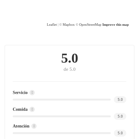
Leaflet
| ©
Mapbox
©
OpenStreetMap
Improve this map
5.0
de 5.0
Servicio
5.0
Comida
5.0
Atención
5.0