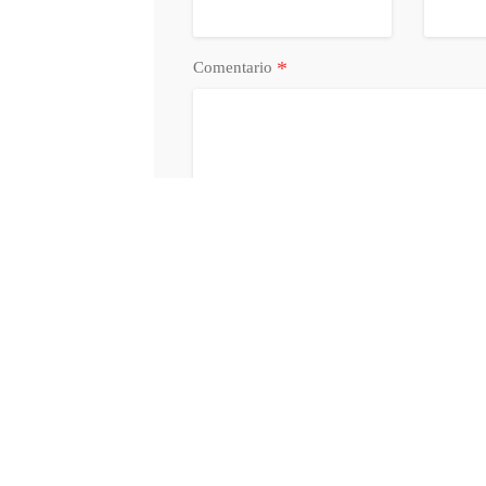
*
Comentario
Acepto la
Política de Privacidad
y
Condi