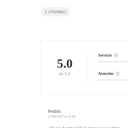
678208622
Servicio
5.0
Atención
de 5.0
Pedirlo
21/06/2023 at 14:58
¿Tienes hambre? Solo tienes que pedirlo