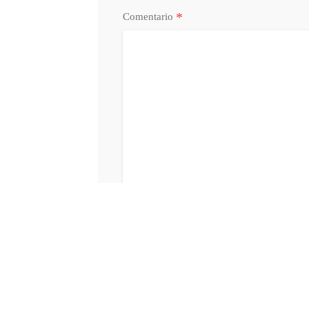
*
Comentario
Acepto la
Política de Privacidad
y
Condi