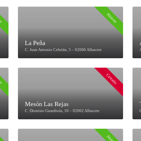
to
Abierto
La Peña
C. Juan Antonio Cebrián, 5 – 02006 Albacete
Cerrado
to
Mesón Las Rejas
C. Dionisio Guardiola, 10 – 02002 Albacete
to
Abierto