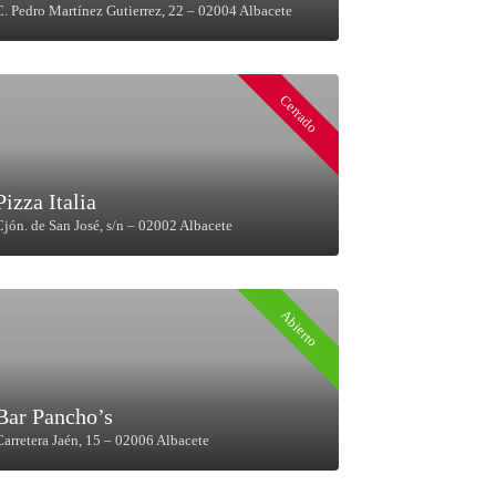
C. Pedro Martínez Gutierrez, 22 – 02004 Albacete
Cerrado
Pizza Italia
Cjón. de San José, s/n – 02002 Albacete
Abierto
Bar Pancho’s
Carretera Jaén, 15 – 02006 Albacete