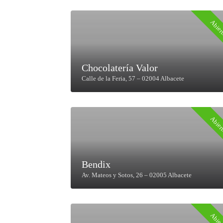
Abier
Chocolatería Valor
Calle de la Feria, 57 – 02004 Albacete
Abier
Bendix
Av. Mateos y Sotos, 26 – 02005 Albacete
Abier