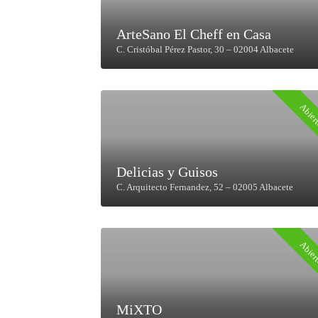
ArteSano El Cheff en Casa
C. Cristóbal Pérez Pastor, 30 – 02004 Albacete
Abier
Delicias y Guisos
C. Arquitecto Fernandez, 52 – 02005 Albacete
Abier
MiXTO