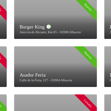
do
Abierto
Burger King
Autovía de Alicante, Km 65 – 02008 Albacete
do
Abierto
Asador Feria
Calle de la Feria, 127 – 02004 Albacete
Cerrado
to