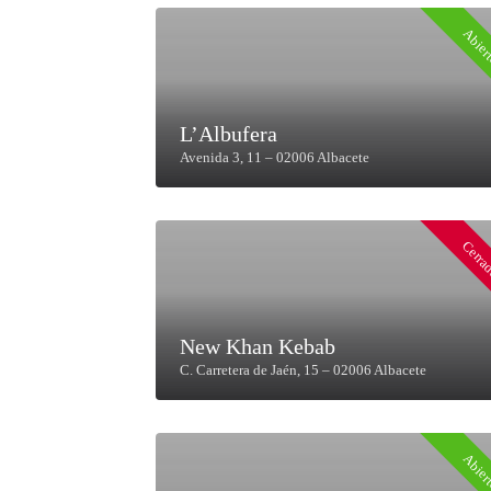
Abier
L’Albufera
Avenida 3, 11 – 02006 Albacete
Cerra
New Khan Kebab
C. Carretera de Jaén, 15 – 02006 Albacete
Abier