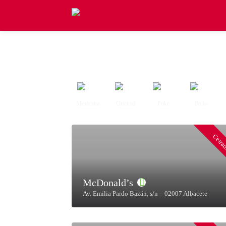
Albacete
Latina
Mediterránea
Mexicana
Oriental
Poke
Pollo
Cerra
McDonald’s
Av. Emilia Pardo Bazán, s/n – 02007 Albacete