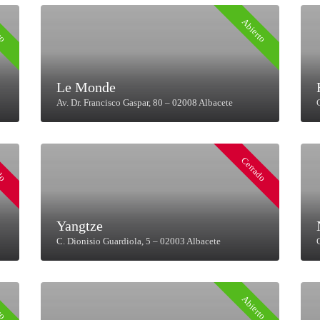
to
Abierto
Le Monde
Av. Dr. Francisco Gaspar, 80 – 02008 Albacete
do
Cerrado
Yangtze
C. Dionisio Guardiola, 5 – 02003 Albacete
to
Abierto