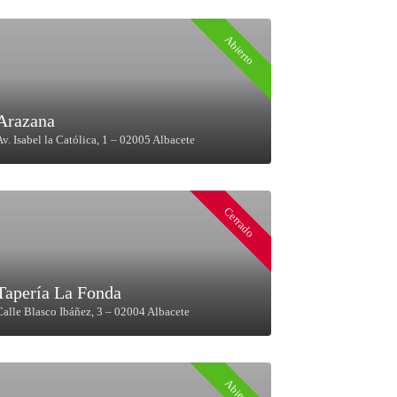
Abierto
Arazana
Av. Isabel la Católica, 1 – 02005 Albacete
Cerrado
Tapería La Fonda
Calle Blasco Ibáñez, 3 – 02004 Albacete
Abierto