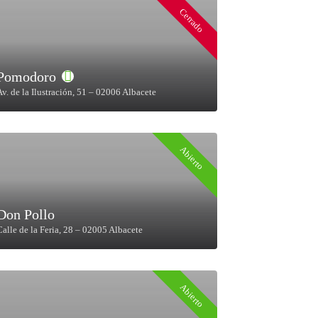
Cerrado
Pomodoro
Av. de la Ilustración, 51 – 02006 Albacete
Abierto
Don Pollo
Calle de la Feria, 28 – 02005 Albacete
Abierto