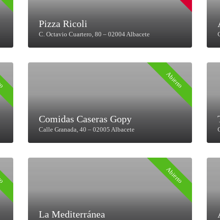
Pizza Ricoli
C. Octavio Cuartero, 80 – 02004 Albacete
to
Abierto
Comidas Caseras Gopy
Calle Granada, 40 – 02005 Albacete
to
Abierto
La Mediterránea