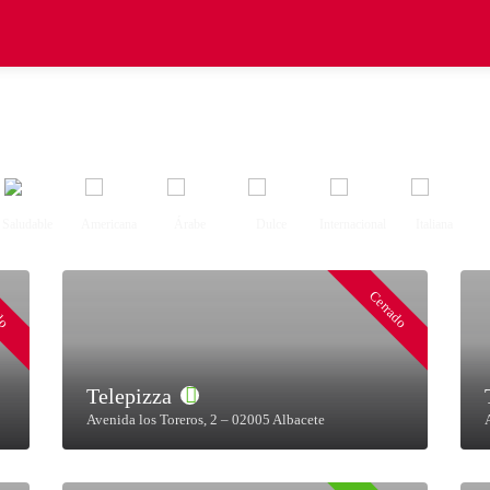
Saludable
Americana
Árabe
Dulce
Internacional
Italiana
do
Cerrado
Telepizza
Avenida los Toreros, 2 – 02005 Albacete