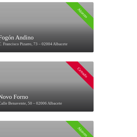
Abierto
Fogón Andino
C. Francisco Pizarro, 73 – 02004 Albacete
Cerrado
Novo Forno
Calle Benavente, 50 – 02006 Albacete
Abierto