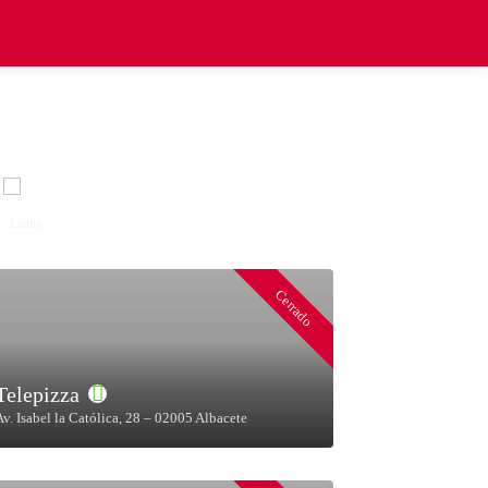
Explorar
Latina
Mediterránea
Mexicana
Oriental
Poke
Pollo
Cerrado
Telepizza
Av. Isabel la Católica, 28 – 02005 Albacete